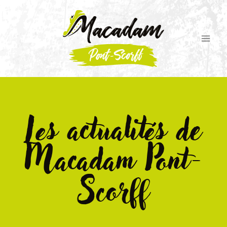
Les actualités de
Macadam Pont-
Scorff