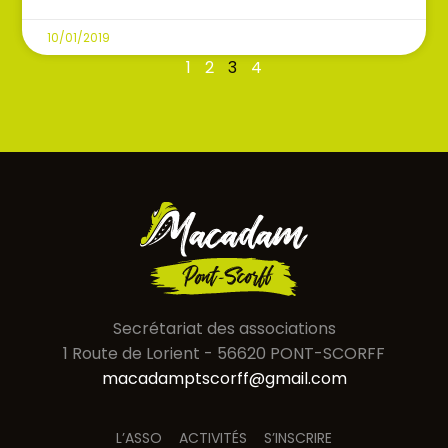
10/01/2019
1
2
3
4
Secrétariat des associations
1 Route de Lorient - 56620 PONT-SCORFF
macadamptscorff@gmail.com
L’ASSO
ACTIVITÉS
S’INSCRIRE