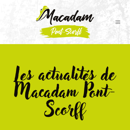
Les actualités de
Macadam Pont-
Scorff