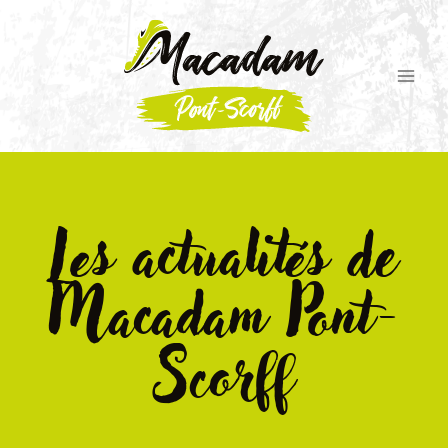
Les actualités de
Macadam Pont-
Scorff